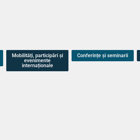
Studii
A
Mobilități, participări și
Conferințe și seminarii
evenimente
internaționale