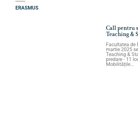
ERASMUS
Call pentru 
Teaching & S
Facultatea de 
martie 2025 se
Teaching & Staff Training. Lo
predare - 11 locuri; Pentru staff training
Mobilitățile...