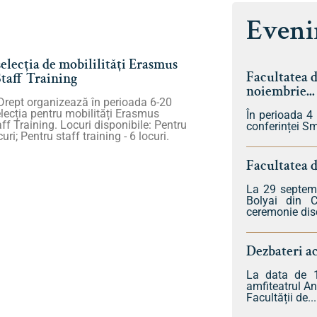
Eveni
selecția de mobililități Erasmus
Facultatea d
taff Training
noiembrie...
Drept organizează în perioada 6-20
lecția pentru mobilități Erasmus
În perioada 4
curi disponibile: Pentru
conferinței Sm
 - 6 locuri.
Facultatea 
La 29 septemb
Bolyai din C
ceremonie disc
Dezbateri a
La data de 1
amfiteatrul An
Facultății de...