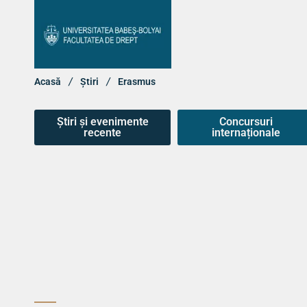
Acasă
Știri
Erasmus
Știri și evenimente
Concursuri
recente
internaționale