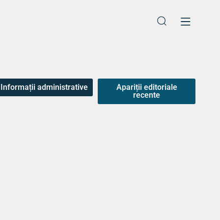
dmitere
Erasmus & Internațional
Informații administrative
Apariții editoriale
recente