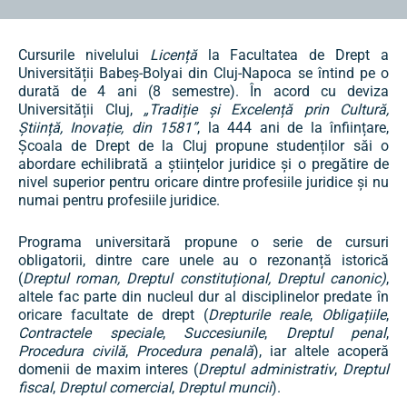
Cursurile nivelului
Licență
la Facultatea de Drept a
Universității Babeș-Bolyai din Cluj-Napoca se întind pe o
durată de 4 ani (8 semestre). În acord cu deviza
Universității Cluj,
„Tradiție și Excelență prin Cultură,
Știință, Inovație, din 1581”
, la 444 ani de la înființare,
Școala de Drept de la Cluj propune studenților săi o
abordare echilibrată a științelor juridice și o pregătire de
nivel superior pentru oricare dintre profesiile juridice și nu
numai pentru profesiile juridice.
Programa universitară propune o serie de cursuri
obligatorii, dintre care unele au o rezonanță istorică
(
Dreptul roman, Dreptul constituțional, Dreptul canonic)
,
altele fac parte din nucleul dur al disciplinelor predate în
oricare facultate de drept (
Drepturile reale
,
Obligațiile
,
Contractele speciale
,
Succesiunile
,
Dreptul penal
,
Procedura civilă
,
Procedura penală
), iar altele acoperă
domenii de maxim interes (
Dreptul administrativ
,
Dreptul
fiscal
,
Dreptul comercial
,
Dreptul muncii
).