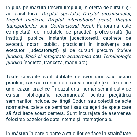
În plus, pe măsura trecerii timpului, în oferta de cursuri și-
au găsit locul
Dreptul sportului, Dreptul urbanismului
,
Dreptul medical
,
Dreptul internațional penal, Dreptul
transporturilor
sau
Contenciosul fiscal.
Panorama este
completată de modulele de practică profesională (la
instituții publice, instanțe judecătorești, cabinete de
avocați, notari publici, practicieni în insolvență sau
executori judecătorești) și de cursuri precum
Scriere
juridică, Etică și integritate academică
sau
Terminologie
juridică
(engleză, franceză, maghiară).
Toate cursurile sunt dublate de seminarii sau lucrări
practice, care au ca scop aplicarea cunoștințelor teoretice
unor cazuri practice. În cazul unui număr semnificativ de
cursuri bibliografia recomandată pentru pregătirea
seminariilor include, pe lângă Coduri sau colecții de acte
normative, caiete de seminarii sau culegeri de spețe care
să faciliteze acest demers. Sunt încurajate de asemenea
folosirea bazelor de date interne și internaționale.
În măsura în care o parte a studiilor se face în străinătate