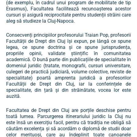
(de exemplu, în cadrul unui program de mobilitate de tip
Erasmus), Facultatea facilitează recunoașterea acestor
cursuri și asigură reciprocitate pentru studenții străini care
aleg să studieze la Cluj-Napoca.
Consecvenți principiilor profesorului Traian Pop, profesorii
Facultății de Drept din Cluj își expun, pe lângă ce spune
legea, ce spune doctrina și ce spune jurisprudența,
propriile opinii, validate științific în comunitatea
academică. O bună parte din publicațiile de specialitate în
domeniul juridic (tratate, monografii, cursuri universitare,
culegeri de practică judiciară, volume colective, reviste de
specialitate) poartă amprenta juridică a profesorilor
Facultății de Drept din Cluj, iar la conferințele de
specialitate, din țară și din străinătate, vocea lor este
auzită.
Facultatea de Drept din Cluj are porțile deschise pentru
toată lumea. Parcurgerea itinerariului juridic la Cluj nu
este însă un exercițiu facil, pentru că tradiția ne obligă să
căutăm excelența și să acordăm o diplomă de studii doar
celor merituoși, care au îndeplinit toate canoanele