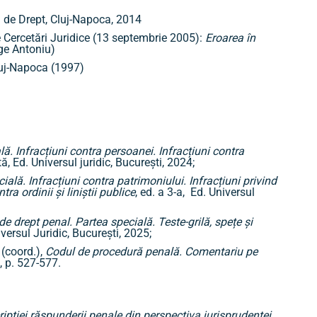
a de Drept, Cluj-Napoca, 2014
 Cercetări Juridice (13 septembrie 2005):
Eroarea în
rge Antoniu)
Cluj-Napoca (1997)
ă. Infracțiuni contra persoanei. Infracțiuni contra
tă, Ed. Universul juridic, București, 2024;
ială. Infracțiuni contra patrimoniului. Infracțiuni privind
tra ordinii și liniștii publice
, ed. a 3-a, Ed. Universul
de drept penal.
Partea specială.
Teste-grilă, spețe și
iversul Juridic, București, 2025;
 (coord.),
Codul de procedură penală. Comentariu pe
3, p. 527-577.
cripţiei răspunderii penale din perspectiva jurisprudenţei