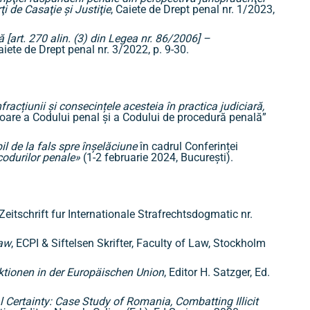
ţi de Casaţie şi Justiţie
, Caiete de Drept penal nr. 1/2023,
[art. 270 alin. (3) din Legea nr. 86/2006] –
aiete de Drept penal nr. 3/2022, p. 9-30.
racțiunii și consecințele acesteia în practica judiciară,
vigoare a Codului penal și a Codului de procedură penală”
l de la fals spre înșelăciune
în cadrul Conferinței
 codurilor penale»
(1-2 februarie 2024, București).
 Zeitschrift fur Internationale Strafrechtsdogmatic nr.
Law
, ECPI & Siftelsen Skrifter, Faculty of Law, Stockholm
ktionen in der
Europäischen Union
, Editor H. Satzger, Ed.
Certainty: Case Study of Romania, Combatting Illicit