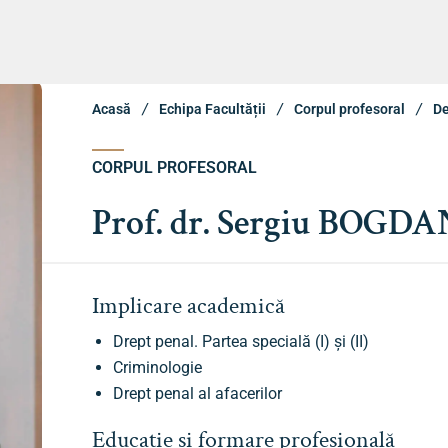
Studii
A
Acasă
Echipa Facultății
Corpul profesoral
De
CORPUL PROFESORAL
Prof. dr. Sergiu BOGDA
Implicare academică
Drept penal. Partea specială (I) și (II)
Criminologie
Drept penal al afacerilor
Educație și formare profesională