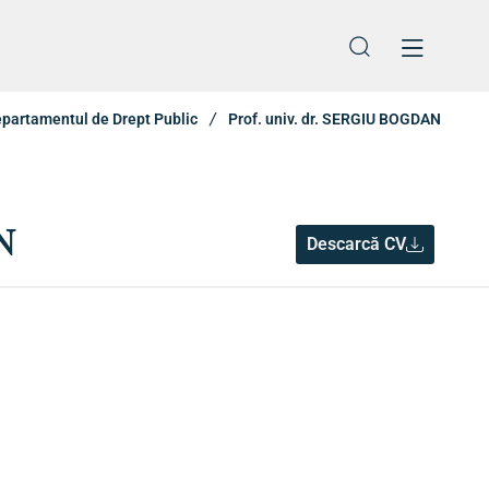
dmitere
Erasmus & Internațional
partamentul de Drept Public
Prof. univ. dr. SERGIU BOGDAN
N
Descarcă CV