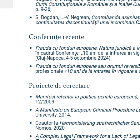
Curţii Constituţionale a României şi a Înaltei Cur
p. 9-26;
S. Bogdan, L.-V. Negrean,
Contrabanda asimilată 
continuitatea discontinuităţii unei incriminări
, C
Conferințe recente
Frauda cu fonduri europene. Natura juridică a inf
în cadrul Conferinței „10 ani de la intrarea în 
(Cluj-Napoca, 4-5 octombrie 2024)
Frauda cu fonduri europene sau drumul reversibi
profesionale
«10 ani de la intrarea în vigoare a
Proiecte de cercetare
Manifest referitor la politica penală europeană
,
12/2009
A Manifesto on European Criminal Procedure 
University, 2014.
Coautor la
Harmonisierung strafrechtlicher San
Nomos, 2020
A Complex Legal Framework for a Lack of Legal 