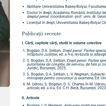
Abilitare- Universitatea Babeș-Bolyai, Facultate
Doctor în drept, Academia Română, Institutul de
dreptul penal.
(coordonatori: prof. univ. dr. Geo
Licențiat în drept, Universitatea Babeș-Bolyai 
Publicații recente
I. Cărți, capitole cărți, studii în volume colective
Bogdan, D.A. Șerban,
Drept penal. Partea special
înfăptuirii
Justiției
, ed. a 4-a, revăzută și adăugi
S. Bogdan, D.A. Șerban,
Drept penal. Partea spec
autoritatea de corupție, de serviciu, de fals și con
Juridic, București, 2025;
S. Bogdan, D.A. Șerban, L.-V. Negrean,
Subiecte 
minispețe pentru concursuri și examene
, Ed. Un
M. Udroiu, S. Bogdan, D. S. Chertes în M. Udroiu
articole
, ed. a 4-a, Ed. C.H. Beck, București, 202
II. Articole
Bogdan, L-V. Negrean,
Aplicarea instituţiei pres