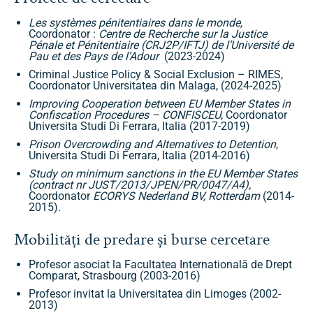
Les systèmes pénitentiaires dans le monde,
Coordonator :
Centre de Recherche sur la Justice
Pénale et Pénitentiaire (CRJ2P/IFTJ) de l’Université de
Pau et des Pays de l’Adour
(2023-2024)
Criminal Justice Policy & Social Exclusion – RIMES,
Coordonator Universitatea din Malaga, (2024-2025)
Improving Cooperation between EU Member States in
Confiscation Procedures – CONFISCEU
, Coordonator
Universita Studi Di Ferrara, Italia (2017-2019)
Prison Overcrowding and Alternatives to Detention
,
Universita Studi Di Ferrara, Italia (2014-2016)
Study on minimum sanctions in the EU Member States
(contract nr JUST/2013/JPEN/PR/0047/A4),
Coordonator
ECORYS Nederland BV, Rotterdam
(2014-
2015).
Mobilități de predare și burse cercetare
Profesor asociat la Facultatea Internatională de Drept
Comparat, Strasbourg (2003-2016)
Profesor invitat la Universitatea din Limoges (2002-
2013)