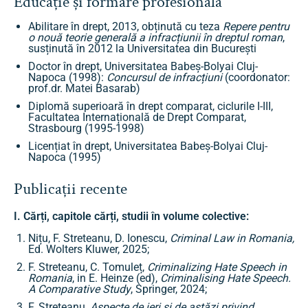
Educație și formare profesională
Abilitare în drept, 2013, obținută cu teza
Repere pentru
o nouă teorie generală a infracțiunii în dreptul roman
,
susținută în 2012 la Universitatea din București
Doctor în drept, Universitatea Babeș-Bolyai Cluj-
Napoca (1998):
Concursul de infracțiuni
(coordonator:
prof.dr. Matei Basarab)
Diplomă superioară în drept comparat, ciclurile I-III,
Facultatea Internațională de Drept Comparat,
Strasbourg (1995-1998)
Licențiat în drept, Universitatea Babeș-Bolyai Cluj-
Napoca (1995)
Publicații recente
I. Cărți, capitole cărți, studii în volume colective:
Nițu, F. Streteanu, D. Ionescu,
Criminal Law in Romania,
Ed. Wolters Kluwer, 2025;
F. Streteanu, C. Tomuleț,
Criminalizing Hate Speech in
Romania
, in E. Heinze (ed),
Criminalising Hate Speech.
A Comparative Study
, Springer, 2024;
F. Streteanu,
Aspecte de ieri și de astăzi privind