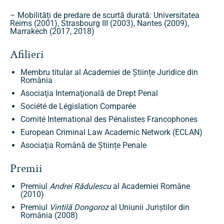
– Mobilități de predare de scurtă durată: Universitatea
Reims (2001), Strasbourg III (2003), Nantes (2009),
Marrakech (2017, 2018)
Afilieri
Membru titular al Academiei de Științe Juridice din
România
Asociaţia Internaţională de Drept Penal
Société de Législation Comparée
Comité International des Pénalistes Francophones
European Criminal Law Academic Network (ECLAN)
Asociaţia Română de Științe Penale
Premii
Premiul
Andrei Rădulescu
al Academiei Române
(2010)
Premiul
Vintilă Dongoroz
al Uniunii Juriștilor din
România (2008)