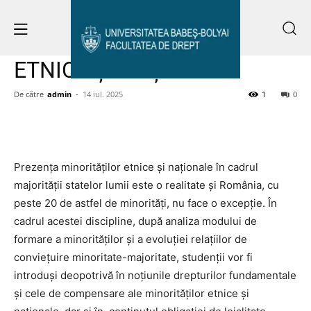
Acasă
DREPTUL MINORITĂȚILOR ETNICE ȘI NAȚIONALE
DREPTUL MINORITĂȚILOR
ETNICE ȘI NAȚIONALE
De către
admin
-
14 iul. 2025
1
0
Prezența minorităților etnice și naționale în cadrul
majorității statelor lumii este o realitate și România, cu
peste 20 de astfel de minorități, nu face o excepție. În
cadrul acestei discipline, după analiza modului de
formare a minorităţilor şi a evoluţiei relaţiilor de
convieţuire minoritate-majoritate, studenții vor fi
introduși deopotrivă în noţiunile drepturilor fundamentale
şi cele de compensare ale minorităţilor etnice şi