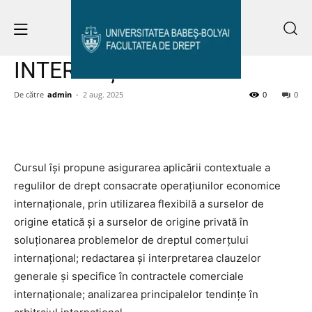
Acasă
DREPTUL COMERȚULUI INTERNAȚIONAL II
DREPTUL COMERȚULUI
INTERNAȚIONAL II
De către
admin
-
2 aug. 2025
0
0
Cursul își propune asigurarea aplicării contextuale a
regulilor de drept consacrate operaţiunilor economice
internaţionale, prin utilizarea flexibilă a surselor de
origine etatică şi a surselor de origine privată în
soluţionarea problemelor de dreptul comerţului
internaţional; redactarea şi interpretarea clauzelor
generale și specifice în contractele comerciale
internaţionale; analizarea principalelor tendințe în