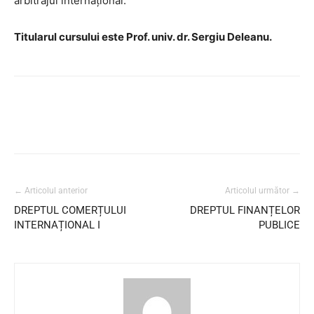
arbitrajul internaţional.
Titularul cursului este Prof. univ. dr. Sergiu Deleanu.
← Articolul anterior
Articolul următor →
DREPTUL COMERȚULUI
DREPTUL FINANȚELOR
INTERNAȚIONAL I
PUBLICE